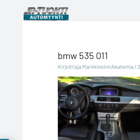
Siirry
sisältöön
bmw 535 011
Kirjoittaja
MarkkinointiAkatemia
/
2