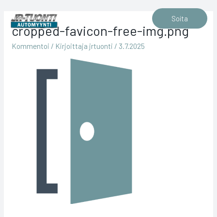
Siirry
sisältöön
Soita
cropped-favicon-free-img.png
Kommentoi
/ Kirjoittaja
jrtuonti
/
3.7.2025