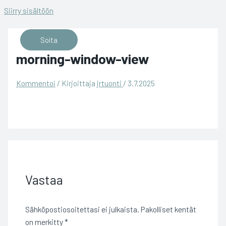
Siirry sisältöön
Soita
morning-window-view
Kommentoi
/ Kirjoittaja
jrtuonti
/
3.7.2025
Vastaa
Sähköpostiosoitettasi ei julkaista.
Pakolliset kentät
on merkitty
*