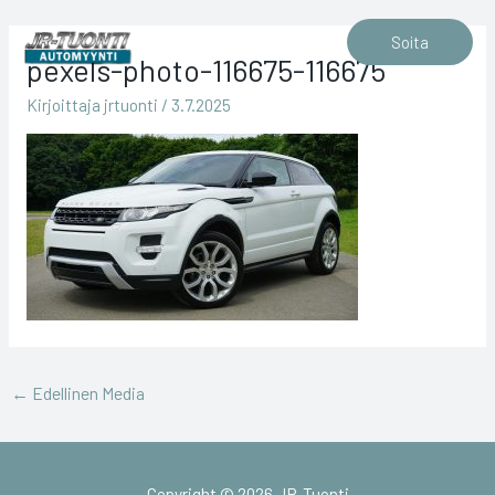
Siirry
sisältöön
Soita
pexels-photo-116675-116675
Kirjoittaja
jrtuonti
/
3.7.2025
←
Edellinen Media
Copyright © 2026 JR-Tuonti