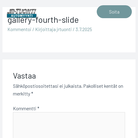
Siirry
sisältöön
Soita
gallery-fourth-slide
Kommentoi
/ Kirjoittaja
jrtuonti
/
3.7.2025
Vastaa
Sähköpostiosoitettasi ei julkaista.
Pakolliset kentät on
merkitty
*
Kommentti
*